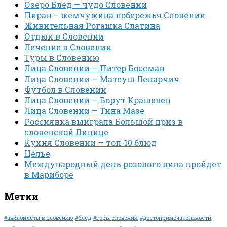
Озеро Блед — чудо Словении
Пиран – жемчужина побережья Словении
Живительная Рогашка Слатина
Отдых в Словении
Лечение в Словении
Туры в Словению
Лица Словении — Питер Боссман
Лица Словении — Матеуш Ленарчич
Футбол в Словении
Лица Словении — Борут Крашевец
Лица Словении — Тина Мазе
Россиянка выиграла Большой приз в
словенской Липице
Кухня Словении — топ-10 блюд
Целье
Международный день розового вина пройдет
в Мариборе
Метки
#авиабилеты в словению
#блед
#горы словении
#достопримечательности