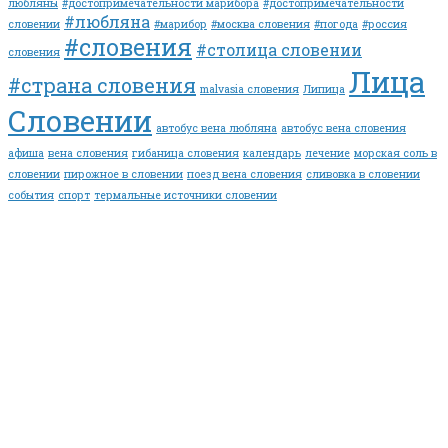
любляны
#достопримечательности марибора
#достопримечательности
#любляна
словении
#марибор
#москва словения
#погода
#россия
#словения
#столица словении
словения
Лица
#страна словения
malvasia словения
Липица
Словении
автобус вена любляна
автобус вена словения
афиша
вена словения
гибаница словения
календарь
лечение
морская соль в
словении
пирожное в словении
поезд вена словения
сливовка в словении
события
спорт
термальные источники словении