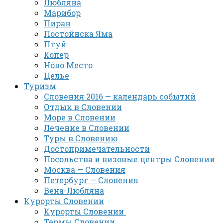
Любляна
Марибор
Пиран
Постойнска Яма
Птуй
Копер
Ново Место
Целье
Туризм
Словения 2016 — календарь событий
Отдых в Словении
Море в Словении
Лечение в Словении
Туры в Словению
Достопримечательности
Посольства и визовые центры Словении
Москва — Словения
Петербург — Словения
Вена-Любляна
Курорты Словении
Курорты Словении
Термы Словении