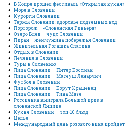
В Копре прошел фестиваль «Открытая кухня»
Море в Словении
Курорты Словении
Термы Словении: здоровье подземных вод
Порторож — «Словенская Ривьера»
Озеро Блед — чудо Словении
Пиран – жемчужина побережья Словении
Живительная Рогашка Слатина
Отдых в Словении
Лечение в Словении
Туры в Словению
Лица Словении — Питер Боссман
Лица Словении — Матеуш Ленарчич
Футбол в Словении
Лица Словении — Борут Крашевец
Лица Словении — Тина Мазе
Россиянка выиграла Большой приз в
словенской Липице
Кухня Словении — топ-10 блюд
Целье
Международный день розового вина пройдет