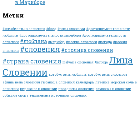
в Мариборе
Метки
#авиабилеты в словению
#блед
#горы словении
#достопримечательности
любляны
#достопримечательности марибора
#достопримечательности
#любляна
словении
#марибор
#москва словения
#погода
#россия
#словения
#столица словении
словения
Лица
#страна словения
malvasia словения
Липица
Словении
автобус вена любляна
автобус вена словения
афиша
вена словения
гибаница словения
календарь
лечение
морская соль в
словении
пирожное в словении
поезд вена словения
сливовка в словении
события
спорт
термальные источники словении