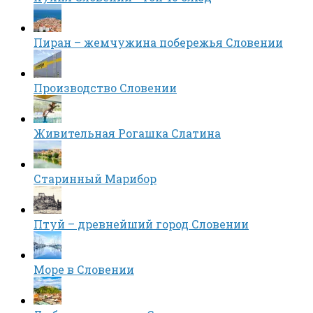
Пиран – жемчужина побережья Словении
Производство Словении
Живительная Рогашка Слатина
Старинный Марибор
Птуй – древнейший город Словении
Море в Словении