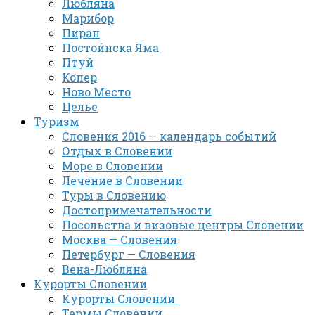
Любляна
Марибор
Пиран
Постойнска Яма
Птуй
Копер
Ново Место
Целье
Туризм
Словения 2016 — календарь событий
Отдых в Словении
Море в Словении
Лечение в Словении
Туры в Словению
Достопримечательности
Посольства и визовые центры Словении
Москва — Словения
Петербург — Словения
Вена-Любляна
Курорты Словении
Курорты Словении
Термы Словении