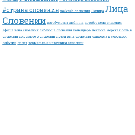
Лица
#страна словения
malvasia словения
Липица
Словении
автобус вена любляна
автобус вена словения
афиша
вена словения
гибаница словения
календарь
лечение
морская соль в
словении
пирожное в словении
поезд вена словения
сливовка в словении
события
спорт
термальные источники словении