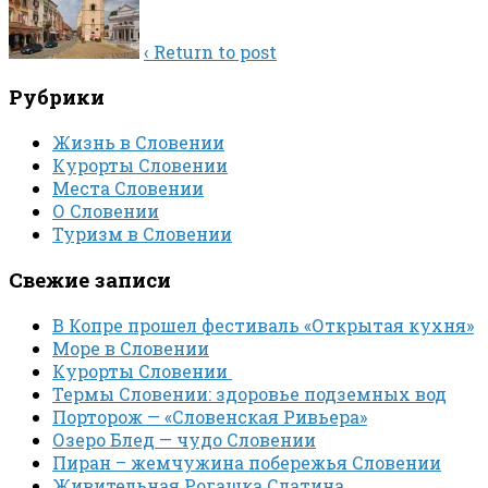
‹ Return to post
Рубрики
Жизнь в Словении
Курорты Словении
Места Словении
О Словении
Туризм в Словении
Свежие записи
В Копре прошел фестиваль «Открытая кухня»
Море в Словении
Курорты Словении
Термы Словении: здоровье подземных вод
Порторож — «Словенская Ривьера»
Озеро Блед — чудо Словении
Пиран – жемчужина побережья Словении
Живительная Рогашка Слатина