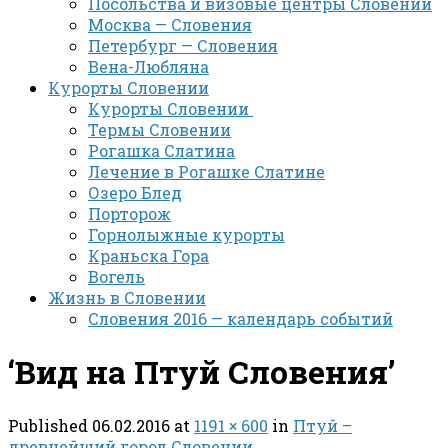
Посольства и визовые центры Словении
Москва — Словения
Петербург — Словения
Вена-Любляна
Курорты Словении
Курорты Словении
Термы Словении
Рогашка Слатина
Лечение в Рогашке Слатине
Озеро Блед
Порторож
Горнолыжные курорты
Краньска Гора
Вогель
Жизнь в Словении
Словения 2016 — календарь событий
‘Вид на Птуй Словения’
Published
06.02.2016
at
1191 × 600
in
Птуй –
древнейший город Словении