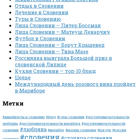
Отдых в Словении
Лечение в Словении
Туры в Словению
Лица Словении — Питер Боссман
Лица Словении — Матеуш Ленарчич
Футбол в Словении
Лица Словении — Борут Крашевец
Лица Словении — Тина Мазе
Россиянка выиграла Большой приз в
словенской Липице
Кухня Словении — топ-10 блюд
Целье
Международный день розового вина пройдет
в Мариборе
Метки
#авиабилеты в словению
#блед
#горы словении
#достопримечательности
любляны
#достопримечательности марибора
#достопримечательности
#любляна
словении
#марибор
#москва словения
#погода
#россия
#словения
#столица словении
словения