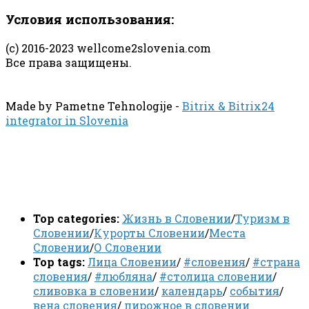
Условия использования:
(с) 2016-2023 wellcome2slovenia.com
Все права защищены.
Made by Pametne Tehnologije -
Bitrix & Bitrix24
integrator in Slovenia
Top categories:
Жизнь в Словении
/
Туризм в
Словении
/
Курорты Словении
/
Места
Словении
/
О Словении
Top tags:
Лица Словении
/
#словения
/
#страна
словения
/
#любляна
/
#столица словении
/
сливовка в словении
/
календарь
/
события
/
вена словения
/
пирожное в словении