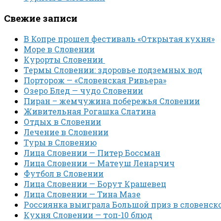
Свежие записи
В Копре прошел фестиваль «Открытая кухня»
Море в Словении
Курорты Словении
Термы Словении: здоровье подземных вод
Порторож — «Словенская Ривьера»
Озеро Блед — чудо Словении
Пиран – жемчужина побережья Словении
Живительная Рогашка Слатина
Отдых в Словении
Лечение в Словении
Туры в Словению
Лица Словении — Питер Боссман
Лица Словении — Матеуш Ленарчич
Футбол в Словении
Лица Словении — Борут Крашевец
Лица Словении — Тина Мазе
Россиянка выиграла Большой приз в словенск
Кухня Словении — топ-10 блюд