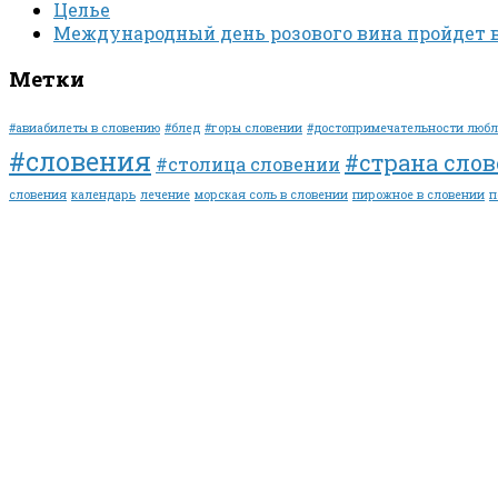
Целье
Международный день розового вина пройдет 
Метки
#авиабилеты в словению
#блед
#горы словении
#достопримечательности люб
#словения
#страна сло
#столица словении
словения
календарь
лечение
морская соль в словении
пирожное в словении
п