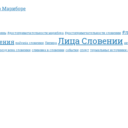
в Мариборе
#
ляны
#достопримечательности марибора
#достопримечательности словении
Лица Словении
вения
malvasia словения
Липица
ав
оезд вена словения
сливовка в словении
события
спорт
термальные источники 