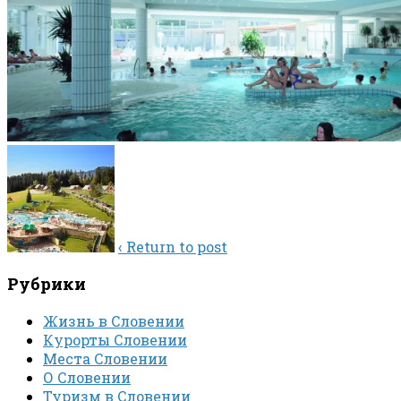
‹ Return to post
Рубрики
Жизнь в Словении
Курорты Словении
Места Словении
О Словении
Туризм в Словении