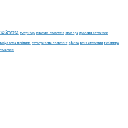
любляна
#марибор
#москва словения
#погода
#россия словения
тобус вена любляна
автобус вена словения
афиша
вена словения
гибаница
словении