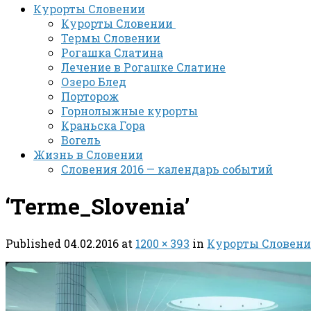
Курорты Словении
Курорты Словении
Термы Словении
Рогашка Слатина
Лечение в Рогашке Слатине
Озеро Блед
Порторож
Горнолыжные курорты
Краньска Гора
Вогель
Жизнь в Словении
Словения 2016 — календарь событий
‘Terme_Slovenia’
Published
04.02.2016
at
1200 × 393
in
Курорты Словен