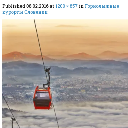
Published
08.02.2016
at
1200 × 857
in
Горнолыжные
курорты Словении