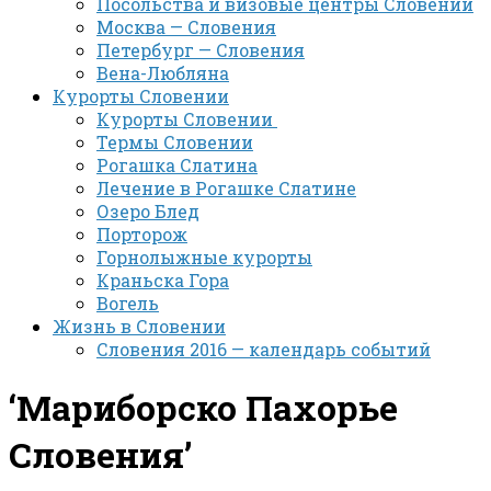
Посольства и визовые центры Словении
Москва — Словения
Петербург — Словения
Вена-Любляна
Курорты Словении
Курорты Словении
Термы Словении
Рогашка Слатина
Лечение в Рогашке Слатине
Озеро Блед
Порторож
Горнолыжные курорты
Краньска Гора
Вогель
Жизнь в Словении
Словения 2016 — календарь событий
‘Мариборско Пахорье
Словения’