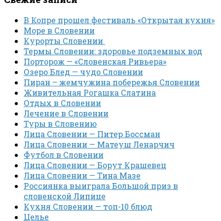
В Копре прошел фестиваль «Открытая кухня»
Море в Словении
Курорты Словении
Термы Словении: здоровье подземных вод
Порторож — «Словенская Ривьера»
Озеро Блед — чудо Словении
Пиран – жемчужина побережья Словении
Живительная Рогашка Слатина
Отдых в Словении
Лечение в Словении
Туры в Словению
Лица Словении — Питер Боссман
Лица Словении — Матеуш Ленарчич
Футбол в Словении
Лица Словении — Борут Крашевец
Лица Словении — Тина Мазе
Россиянка выиграла Большой приз в
словенской Липице
Кухня Словении — топ-10 блюд
Целье