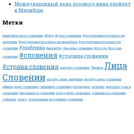
Международный день розового вина пройдет
в Мариборе
Метки
#авиабилеты в словению
#блед
#горы словении
#достопримечательности
любляны
#достопримечательности марибора
#достопримечательности
#любляна
словении
#марибор
#москва словения
#погода
#россия
#словения
#столица словении
словения
Лица
#страна словения
malvasia словения
Липица
Словении
автобус вена любляна
автобус вена словения
афиша
вена словения
гибаница словения
календарь
лечение
морская соль в
словении
пирожное в словении
поезд вена словения
сливовка в словении
события
спорт
термальные источники словении