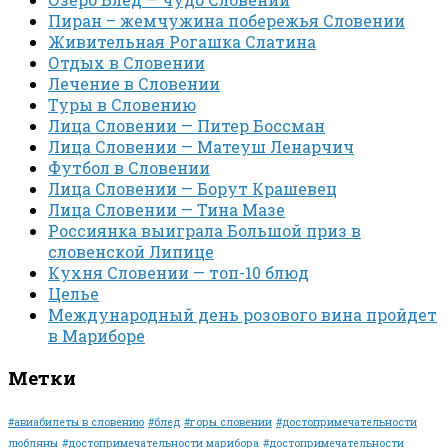
Пиран – жемчужина побережья Словении
Живительная Рогашка Слатина
Отдых в Словении
Лечение в Словении
Туры в Словению
Лица Словении — Питер Боссман
Лица Словении — Матеуш Ленарчич
Футбол в Словении
Лица Словении — Борут Крашевец
Лица Словении — Тина Мазе
Россиянка выиграла Большой приз в
словенской Липице
Кухня Словении — топ-10 блюд
Целье
Международный день розового вина пройдет
в Мариборе
Метки
#авиабилеты в словению
#блед
#горы словении
#достопримечательности
любляны
#достопримечательности марибора
#достопримечательности