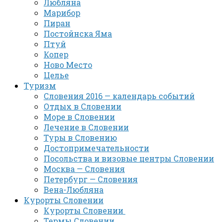
Любляна
Марибор
Пиран
Постойнска Яма
Птуй
Копер
Ново Место
Целье
Туризм
Словения 2016 — календарь событий
Отдых в Словении
Море в Словении
Лечение в Словении
Туры в Словению
Достопримечательности
Посольства и визовые центры Словении
Москва — Словения
Петербург — Словения
Вена-Любляна
Курорты Словении
Курорты Словении
Термы Словении