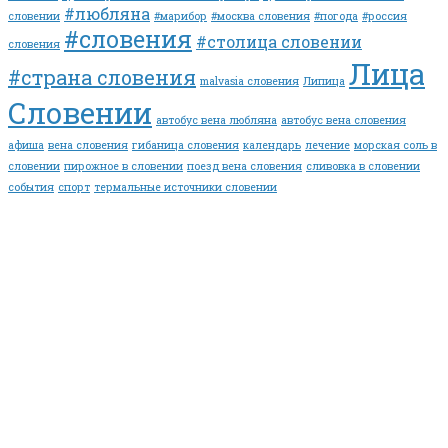
#любляна
словении
#марибор
#москва словения
#погода
#россия
#словения
#столица словении
словения
Лица
#страна словения
malvasia словения
Липица
Словении
автобус вена любляна
автобус вена словения
афиша
вена словения
гибаница словения
календарь
лечение
морская соль в
словении
пирожное в словении
поезд вена словения
сливовка в словении
события
спорт
термальные источники словении