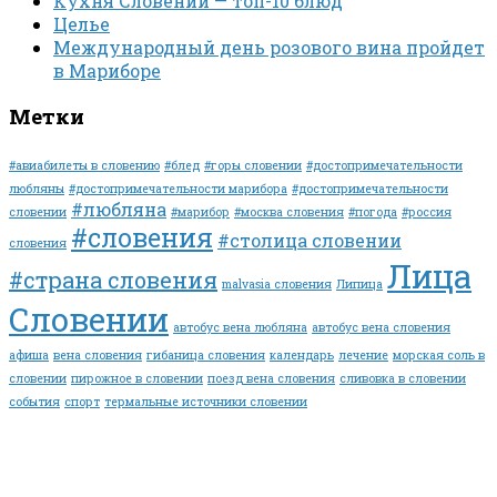
Кухня Словении — топ-10 блюд
Целье
Международный день розового вина пройдет
в Мариборе
Метки
#авиабилеты в словению
#блед
#горы словении
#достопримечательности
любляны
#достопримечательности марибора
#достопримечательности
#любляна
словении
#марибор
#москва словения
#погода
#россия
#словения
#столица словении
словения
Лица
#страна словения
malvasia словения
Липица
Словении
автобус вена любляна
автобус вена словения
афиша
вена словения
гибаница словения
календарь
лечение
морская соль в
словении
пирожное в словении
поезд вена словения
сливовка в словении
события
спорт
термальные источники словении