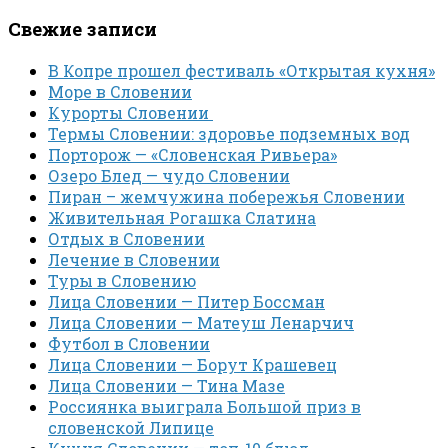
Свежие записи
В Копре прошел фестиваль «Открытая кухня»
Море в Словении
Курорты Словении
Термы Словении: здоровье подземных вод
Порторож — «Словенская Ривьера»
Озеро Блед — чудо Словении
Пиран – жемчужина побережья Словении
Живительная Рогашка Слатина
Отдых в Словении
Лечение в Словении
Туры в Словению
Лица Словении — Питер Боссман
Лица Словении — Матеуш Ленарчич
Футбол в Словении
Лица Словении — Борут Крашевец
Лица Словении — Тина Мазе
Россиянка выиграла Большой приз в
словенской Липице