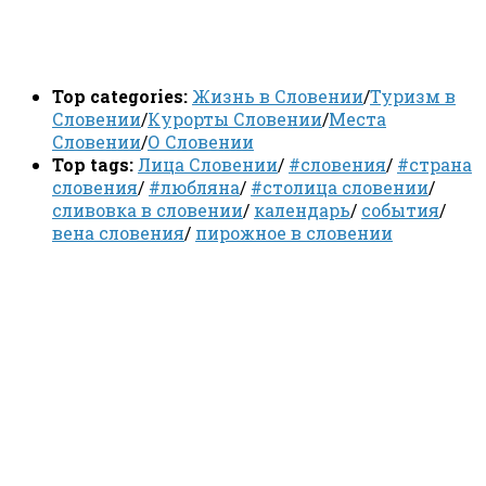
Top categories:
Жизнь в Словении
/
Туризм в
Словении
/
Курорты Словении
/
Места
Словении
/
О Словении
Top tags:
Лица Словении
/
#словения
/
#страна
словения
/
#любляна
/
#столица словении
/
сливовка в словении
/
календарь
/
события
/
вена словения
/
пирожное в словении